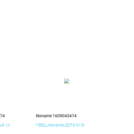
74
Noname 1609043474
й 1л.
ПВЕЦ Noname ДОТ4 910г