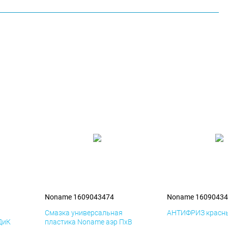
Noname 1609043474
Noname 16090434
я
Смазка универсальная
АНТИФРИЗ красны
ДиК
пластика Noname аэр ПхВ