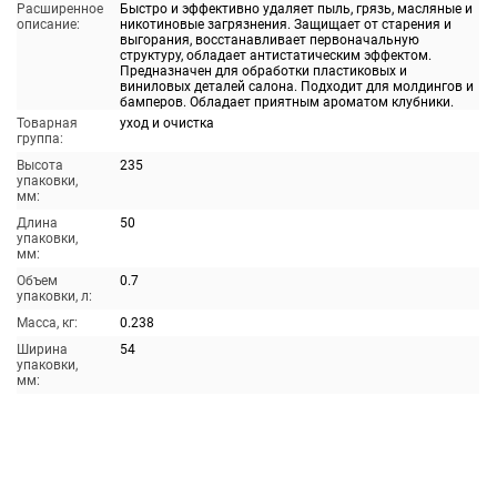
Расширенное
Быстро и эффективно удаляет пыль, грязь, масляные и
описание:
никотиновые загрязнения. Защищает от старения и
выгорания, восстанавливает первоначальную
структуру, обладает антистатическим эффектом.
Предназначен для обработки пластиковых и
виниловых деталей салона. Подходит для молдингов и
бамперов. Обладает приятным ароматом клубники.
Товарная
уход и очистка
группа:
Высота
235
упаковки,
мм:
Длина
50
упаковки,
мм:
Объем
0.7
упаковки, л:
Масса, кг:
0.238
Ширина
54
упаковки,
мм: