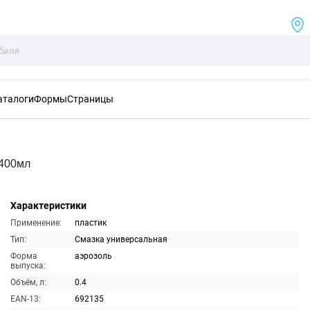
аталоги
Формы
Страницы
 400мл
Характеристики
Применение:
пластик
Тип:
Смазка универсальная
Форма
аэрозоль
выпуска:
Объём, л:
0.4
EAN-13:
692135