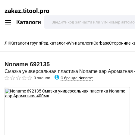
zakaz.titool.pro
Каталоги
ЛК
Каталоги групп
Ред.каталоги
Wh-каталоги
Carbase
Сторонние к
Noname
692135
Смазка универсальная пластика Noname аэр Ароматная
О бренде Noname
0 оценок