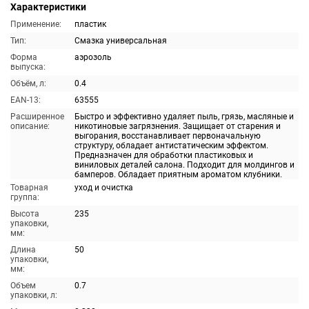
Характеристики
Применение:
пластик
Тип:
Смазка универсальная
Форма
аэрозоль
выпуска:
Объём, л:
0.4
EAN-13:
63555
Расширенное
Быстро и эффективно удаляет пыль, грязь, масляные и
описание:
никотиновые загрязнения. Защищает от старения и
выгорания, восстанавливает первоначальную
структуру, обладает антистатическим эффектом.
Предназначен для обработки пластиковых и
виниловых деталей салона. Подходит для молдингов и
бамперов. Обладает приятным ароматом клубники.
Товарная
уход и очистка
группа:
Высота
235
упаковки,
мм:
Длина
50
упаковки,
мм:
Объем
0.7
упаковки, л: