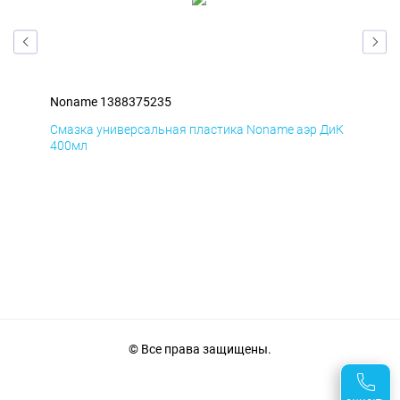
Noname 1388375235
Non
БмД
Смазка универсальная пластика Noname аэр ДиК
Сма
400мл
40
© Все права защищены.