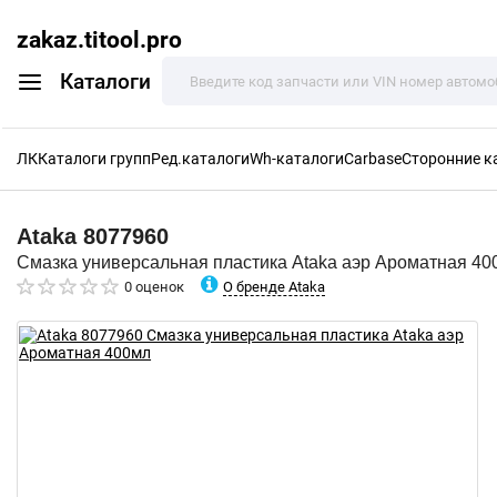
zakaz.titool.pro
Каталоги
ЛК
Каталоги групп
Ред.каталоги
Wh-каталоги
Carbase
Сторонние к
Ataka
8077960
Смазка универсальная пластика Ataka аэр Ароматная 40
О бренде Ataka
0 оценок