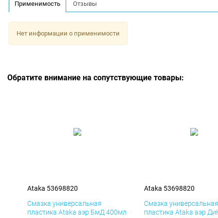
Применимость
Отзывы
Нет информации о применимости
Обратите внимание на сопутствующие товары:
Ataka 53698820
Ataka 53698820
Смазка универсальная
Смазка универсальна
пластика Ataka аэр БмД 400мл
пластика Ataka аэр Ди