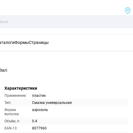
аталоги
Формы
Страницы
0мл
Характеристики
Применение:
пластик
Тип:
Смазка универсальная
Форма
аэрозоль
выпуска:
Объём, л:
0.4
EAN-13:
8077960