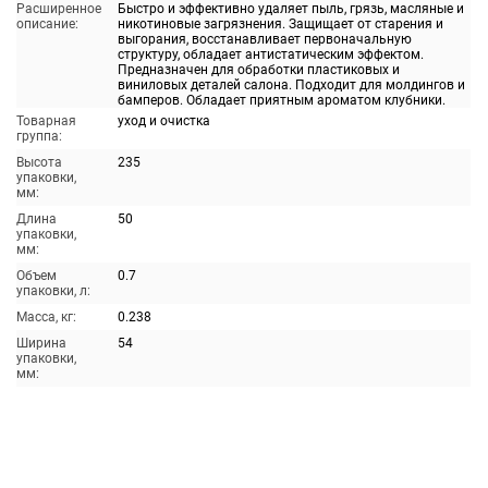
Расширенное
Быстро и эффективно удаляет пыль, грязь, масляные и
описание:
никотиновые загрязнения. Защищает от старения и
выгорания, восстанавливает первоначальную
структуру, обладает антистатическим эффектом.
Предназначен для обработки пластиковых и
виниловых деталей салона. Подходит для молдингов и
бамперов. Обладает приятным ароматом клубники.
Товарная
уход и очистка
группа:
Высота
235
упаковки,
мм:
Длина
50
упаковки,
мм:
Объем
0.7
упаковки, л:
Масса, кг:
0.238
Ширина
54
упаковки,
мм: