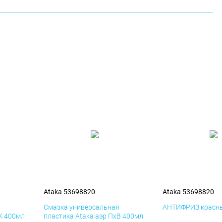
Ataka 53698820
Ataka 53698820
я
Смазка универсальная
АНТИФРИЗ красны
К 400мл
пластика Ataka аэр ПхВ 400мл