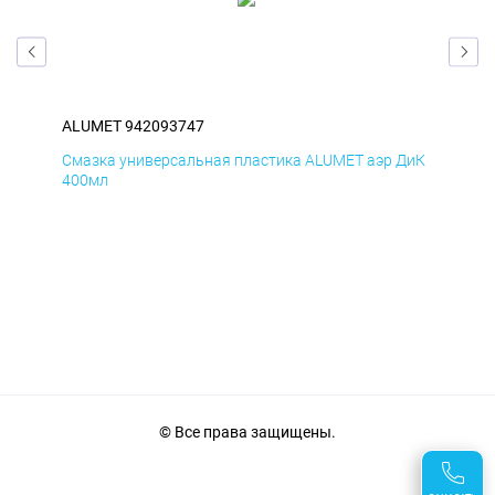
ALUMET 942093747
AL
БмД
Смазка универсальная пластика ALUMET аэр ДиК
Сма
400мл
40
© Все права защищены.