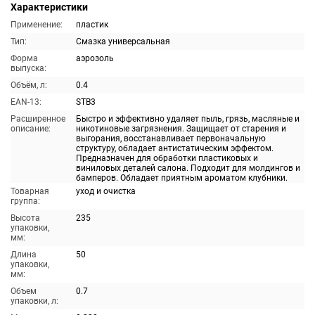
Характеристики
Применение:
пластик
Тип:
Смазка универсальная
Форма
аэрозоль
выпуска:
Объём, л:
0.4
EAN-13:
STB3
Расширенное
Быстро и эффективно удаляет пыль, грязь, масляные и
описание:
никотиновые загрязнения. Защищает от старения и
выгорания, восстанавливает первоначальную
структуру, обладает антистатическим эффектом.
Предназначен для обработки пластиковых и
виниловых деталей салона. Подходит для молдингов и
бамперов. Обладает приятным ароматом клубники.
Товарная
уход и очистка
группа:
Высота
235
упаковки,
мм:
Длина
50
упаковки,
мм:
Объем
0.7
упаковки, л: