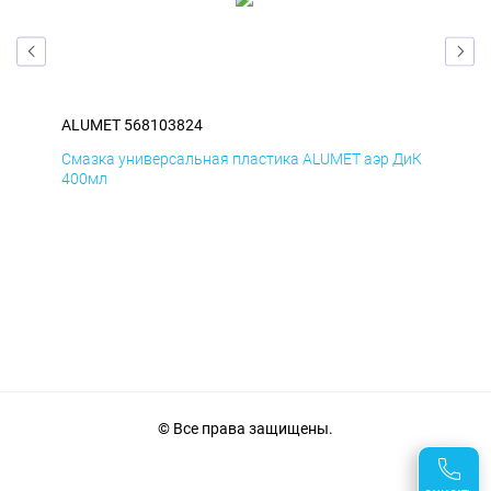
ALUMET 568103824
AL
БмД
Смазка универсальная пластика ALUMET аэр ДиК
Сма
400мл
40
© Все права защищены.