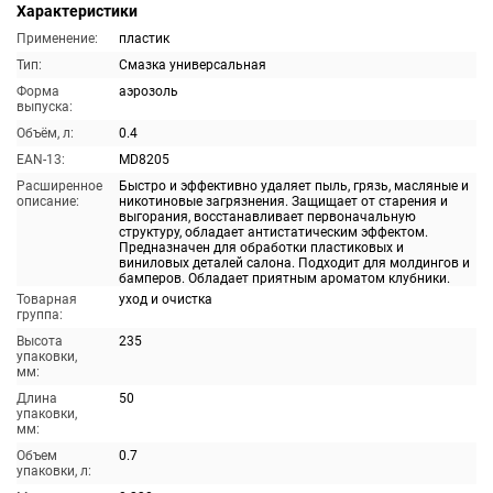
Характеристики
Применение:
пластик
Тип:
Смазка универсальная
Форма
аэрозоль
выпуска:
Объём, л:
0.4
EAN-13:
MD8205
Расширенное
Быстро и эффективно удаляет пыль, грязь, масляные и
описание:
никотиновые загрязнения. Защищает от старения и
выгорания, восстанавливает первоначальную
структуру, обладает антистатическим эффектом.
Предназначен для обработки пластиковых и
виниловых деталей салона. Подходит для молдингов и
бамперов. Обладает приятным ароматом клубники.
Товарная
уход и очистка
группа:
Высота
235
упаковки,
мм:
Длина
50
упаковки,
мм:
Объем
0.7
упаковки, л: