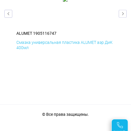
ALUMET 1905116747
AL
БмД
Смазка универсальная пластика ALUMET аэр ДиК
Сма
400мл
40
© Все права защищены.