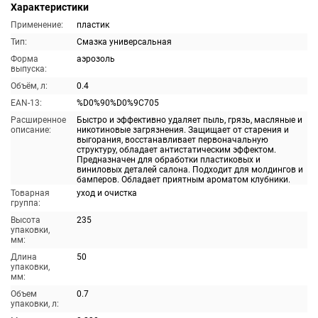
Характеристики
Применение:
пластик
Тип:
Смазка универсальная
Форма
аэрозоль
выпуска:
Объём, л:
0.4
EAN-13:
%D0%90%D0%9C705
Расширенное
Быстро и эффективно удаляет пыль, грязь, масляные и
описание:
никотиновые загрязнения. Защищает от старения и
выгорания, восстанавливает первоначальную
структуру, обладает антистатическим эффектом.
Предназначен для обработки пластиковых и
виниловых деталей салона. Подходит для молдингов и
бамперов. Обладает приятным ароматом клубники.
Товарная
уход и очистка
группа:
Высота
235
упаковки,
мм:
Длина
50
упаковки,
мм:
Объем
0.7
упаковки, л: